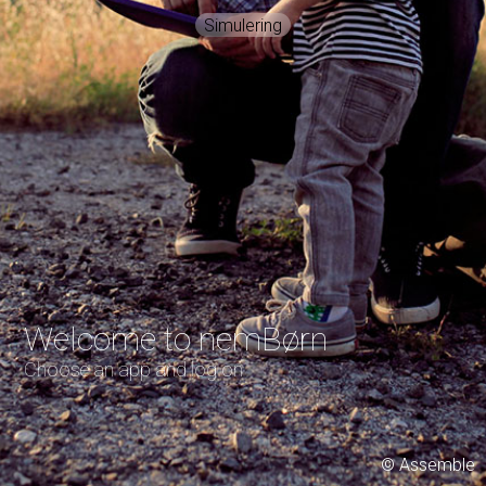
Simulering
Welcome to nemBørn
Choose an app and log on
© Assemble