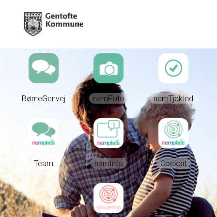
BørneGenvej
nemFoto
nemTjekInd
Team
nemInfo
Cockpit